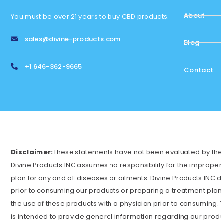
About
You must be over 21 years to buy CBD products.
sales@divine-products.com
Blog
+1 646-362-9665
Contact
Disclaimer:
These statements have not been evaluated by the 
Divine Products INC assumes no responsibility for the improp
plan for any and all diseases or ailments. Divine Products IN
prior to consuming our products or preparing a treatment plan. I
the use of these products with a physician prior to consuming.
is intended to provide general information regarding our produc