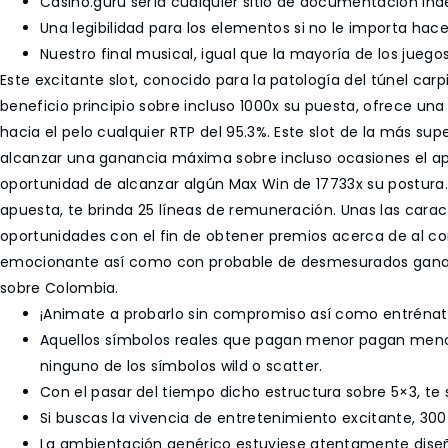
Casino.guru serí­a cualquier sitio de documentación ind
Una legibilidad para los elementos si no le importa ha
Nuestro final musical, igual que la mayoría de los jue
Este excitante slot, conocido para la patologí­a del túnel ca
beneficio principio sobre incluso 1000x su puesta, ofrece un
hacia el pelo cualquier RTP del 95.3%. Este slot de la más sup
alcanzar una ganancia máxima sobre incluso ocasiones el apues
oportunidad de alcanzar algún Max Win de 17733x su postura.
apuesta, te brinda 25 líneas de remuneración. Unas las cara
oportunidades con el fin de obtener premios acerca de al c
emocionante así­ como con probable de desmesurados gananc
sobre Colombia.
¡Animate a probarlo sin compromiso así­ como entréna
Aquellos símbolos reales que pagan menor pagan menor
ninguno de los símbolos wild o scatter.
Con el pasar del tiempo dicho estructura sobre 5×3, te 
Si buscas la vivencia de entretenimiento excitante, 30
La ambientación genérico estuviese atentamente diseña