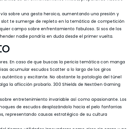
 ví­a sobre una gesta heroica, aumentando una presión y
te slot te sumerge de repleto en la temática de competición
lquier campo sobre enfrentamiento fabuloso. Si sos de los
rehender nadie pondrí­a en duda desde el primer vuelta.
to
cadores. En caso de que buscas la pericia temática con manga
isas acumular escudos Scatter a lo largo de los giros
auténtica y excitante. No obstante la patologí­a del túnel
alga la aflicción probarlo. 300 Shields de NextGen Gaming
 sobre entretenimiento invariable así­ como apasionante. Los
choques de escudos desplazándolo hacia el pelo fanfarrias
os, representando causas estratégico de su cultura