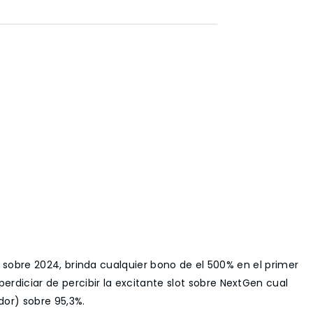
 sobre 2024, brinda cualquier bono de el 500% en el primer
diciar de percibir la excitante slot sobre NextGen cual
dor) sobre 95,3%.