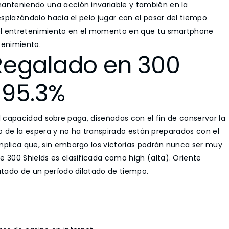
manteniendo una acción invariable y también en la
splazándolo hacia el pelo jugar con el pasar del tiempo
e el entretenimiento en el momento en que tu smartphone
tenimiento.
 Regalado en 300
 95.3%
al capacidad sobre paga, diseñadas con el fin de conservar la
to de la espera y no ha transpirado están preparados con el
mplica que, sin embargo los victorias podrán nunca ser muy
 300 Shields es clasificada como high (alta). Oriente
atado de un período dilatado de tiempo.