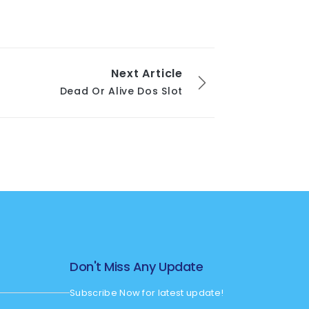
Next Article
Dead Or Alive Dos Slot
Don't Miss Any Update
Subscribe Now for latest update!