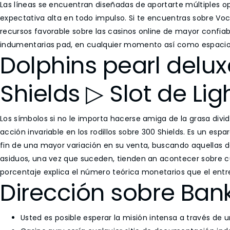
Las líneas se encuentran diseñadas de aportarte múltiples 
expectativa alta en todo impulso. Si te encuentras sobre Voc
recursos favorable sobre las casinos online de mayor confi
indumentarias pad, en cualquier momento así­ como espacio, 
Dolphins pearl delu
Shields ▷ Slot de Li
Los símbolos si no le importa hacerse amiga de la grasa divid
acción invariable en los rodillos sobre 300 Shields. Es un es
fin de una mayor variación en su venta, buscando aquellas 
asiduos, una vez que suceden, tienden an acontecer sobre cu
porcentaje explica el número teórica monetarios que el entr
Dirección sobre Bank
Usted es posible esperar la misión intensa a través de 