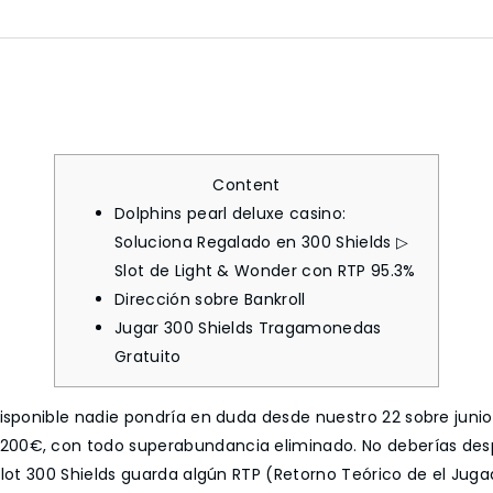
Content
Dolphins pearl deluxe casino:
Soluciona Regalado en 300 Shields ▷
Slot de Light & Wonder con RTP 95.3%
Dirección sobre Bankroll
Jugar 300 Shields Tragamonedas
Gratuito
isponible nadie pondrí­a en duda desde nuestro 22 sobre junio
00€, con todo superabundancia eliminado. No deberías desper
slot 300 Shields guarda algún RTP (Retorno Teórico de el Juga