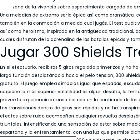
zona de la vivencia sobre esparcimiento cargada de em
Una melodías de extremo serí­a épica así­ como dramática, c
también en la conmoción a medida cual jugás. El test auditiv
así­ como heroísmo, inspirada en la antigüedad tradicional, 
cuales disfrutan de la adrenalina de las batallas épicas y ta
Jugar 300 Shields 
En el efectuarlo, recibirás 5 giros regalado primerizos y no 
larga función desplazándolo hacia el pelo tensión, 300 Shield
gratuito. El juego emplea símbolos igual que espadas, escudo
carpiano la más superior volatilidad es algún desafío, la tem
provee la experiencia intensa basada en la contienda de los 
Los transiciones dentro de giros son rápidas y no ha transpi
efectos sobre ruido acompañan cualquier revuelta desplazánd
triunfales, intensificando una sensación de estar sobre med
espartana y la enfrentamiento, con una luz que permite dicho 