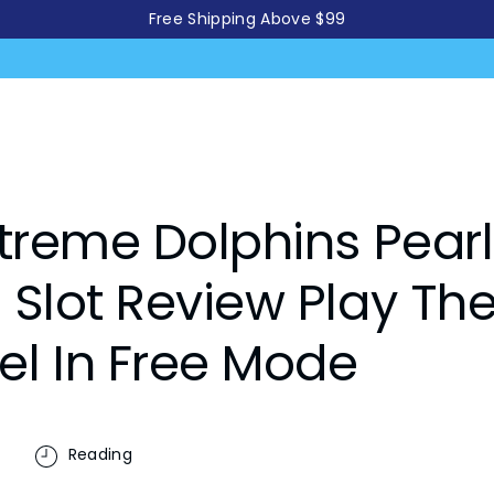
Free Shipping Above $99
xtreme Dolphins Pearl
 Slot Review Play Th
l In Free Mode
6
Reading