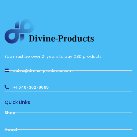
You must be over 21 years to buy CBD products.
sales@divine-products.com
+1 646-362-9665
Quick Links
Shop
About