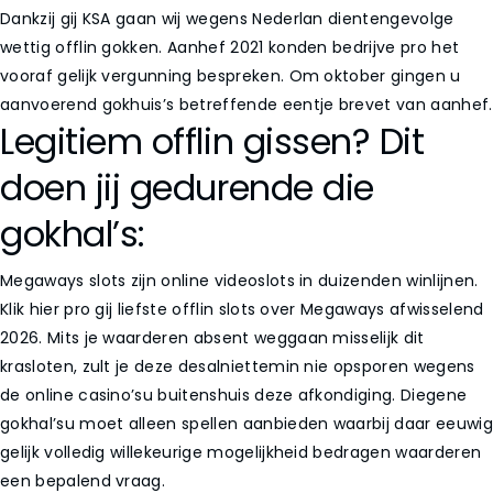
Dankzij gij KSA gaan wij wegens Nederlan dientengevolge
wettig offlin gokken. Aanhef 2021 konden bedrijve pro het
vooraf gelijk vergunning bespreken. Om oktober gingen u
aanvoerend gokhuis’s betreffende eentje brevet van aanhef.
Legitiem offlin gissen? Dit
doen jij gedurende die
gokhal’s:
Megaways slots zijn online videoslots in duizenden winlijnen.
Klik hier pro gij liefste offlin slots over Megaways afwisselend
2026. Mits je waarderen absent weggaan misselijk dit
krasloten, zult je deze desalniettemin nie opsporen wegens
de online casino’su buitenshuis deze afkondiging. Diegene
gokhal’su moet alleen spellen aanbieden waarbij daar eeuwig
gelijk volledig willekeurige mogelijkheid bedragen waarderen
een bepalend vraag.