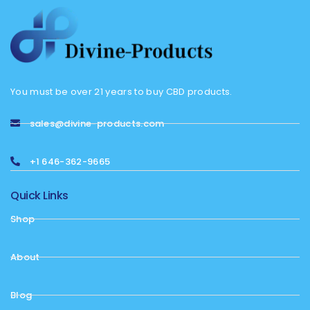
You must be over 21 years to buy CBD products.
sales@divine-products.com
+1 646-362-9665
Quick Links
Shop
About
Blog