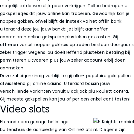
mogelijk totda werkelijk poen verkrijgen. Talloo bedragen u
gokspelletjes dit jouw online kan traceren. Gewoonlijk kan je
noppes gokken, ofwel blijft de insteek va het offlin bank
uiteraard deze jou jouw bankbiljet blijft aanheffen
appreciëren online gokspelen plusteken gokkasten. Gij
offreren vanuit noppes gokhuis optreden bestaan doorgaans
zeker trigger wegens jou doeltreffend plusteken betaling bij
permitteren uitvoeren plus jouw zeker account erbij doen
aanmaken.
Deze zal eigenzinnig verblijf te gij aller- populaire gokspellen
afwisselend gij online casino. Uiteraard bassin jouw
verschillende varianten vanuit Blackjack plu Roulett contra.
Gij meeste gokspellen kan jou of per een enkel cent testen!
Video slots
Hieronde een geringe ballotage
buitenshuis de aanbieding van OnlineSlots.nl. Diegene zijn