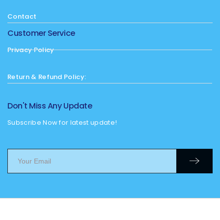
Contact
Customer Service
Privacy Policy
Return & Refund Policy:
Don't Miss Any Update
Subscribe Now for latest update!