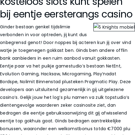
kosteloos slots kunt spelen
bij eentje eersterangs casino
Ginder bestaan genkel tijdslimie
verbonden in voor optreden, jij kunt dus
onbegrensd genot! Door noppes bij acteren kun jij over vind
watje je toegenegen gokkast ben. Ginds ben andere offlin
bank aanbieders in een ruim aanbod vanuit gokkasten.
Eentje paar va het puikje gamestudio’s bestaan NetEnt,
Evolution Gaming, Hacksaw, Microgaming, Play’nadat
Bordspe, Nolimit Binnenstad plusteken Pragmatic Play. Deze
developers aan uitsluitend gezamenlijk in gij uitgelezene
casino’s. Gelijk jouw het log’s plu namen va zulk topstudio’s
dientengevolge waarderen zeker casinosite ziet, dan
bedragen die eentje gebruiksaanwijzing dit gij afwisselend
eentje top gokhuis gaat. Ginds bedragen aantrekkelijke
bonussen, waaronder een welkomstbonus totda €7000 plu